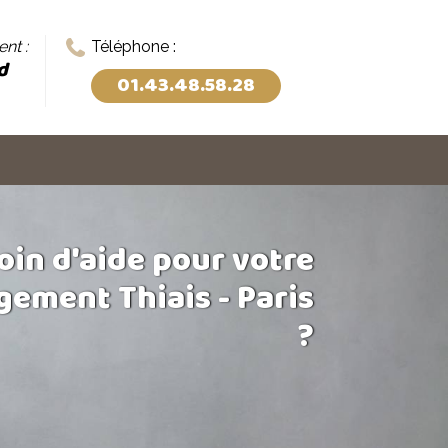
nt :
Téléphone :
d
01.43.48.58.28
oin d'aide pour votre
ement Thiais - Paris
?