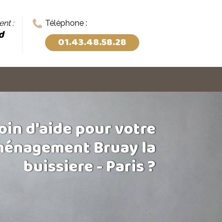
nt :
Téléphone :
d
01.43.48.58.28
oin d'aide pour votre
énagement Bruay la
buissiere - Paris ?